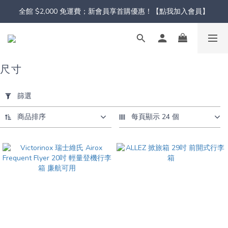
全館 $2,000 免運費；新會員享首購優惠！【點我加入會員】
尺寸
套
用
篩選
篩
選
商品排序
每頁顯示 24 個
(0/20)
顏
色
粉
(3)
黑
(4)