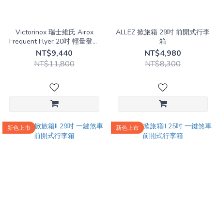
紫
(1)
Victorinox 瑞士維氏 Airox
ALLEZ 掀旅箱 29吋 前開式行李
藍
Frequent Flyer 20吋 輕量登機
箱
行李箱 廉航可用
(1)
NT$9,440
NT$4,980
NT$11,800
NT$8,300
綠
(4)
黃
(3)
尺
新色上市
新色上市
寸
大
型
箱
(3)
中