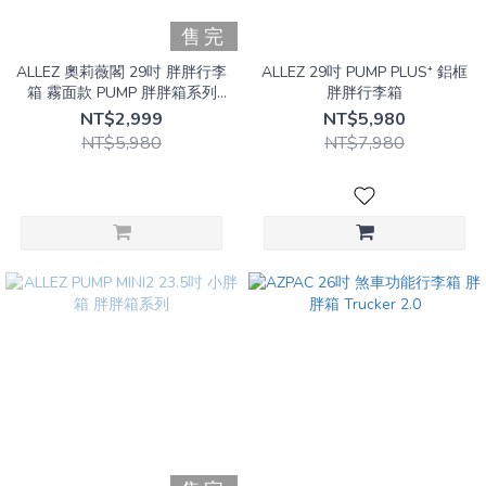
綠
售完
(1)
ALLEZ 奧莉薇閣 29吋 胖胖行李
ALLEZ 29吋 PUMP PLUS⁺ 鋁框
箱 霧面款 PUMP 胖胖箱系列
胖胖行李箱
尺
(可放置物櫃款)
NT$2,999
NT$5,980
寸
NT$5,980
NT$7,980
中
型
箱
(1)