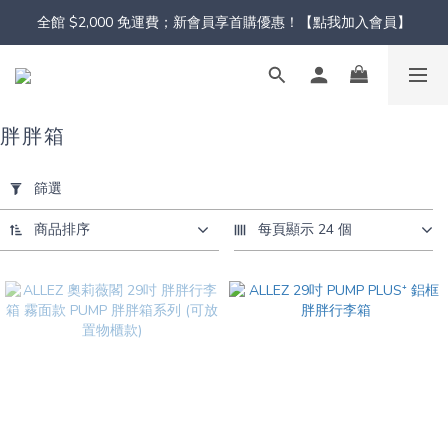
全館 $2,000 免運費；新會員享首購優惠！【點我加入會員】
胖胖箱
套
用
篩選
篩
選
商品排序
每頁顯示 24 個
(0/20)
顏
色
紫
(1)
藍
(1)