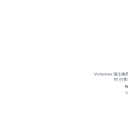
Victorinox 瑞士維氏
吋 行李箱
N