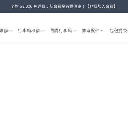
全館 $2,000 免運費；新會員享首購優惠！【點我加入會員】
維修
行李箱租借
選購行李箱
旅遊配件
包包提袋