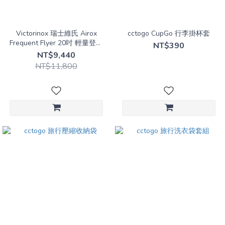
紫
(2)
Victorinox 瑞士維氏 Airox
cctogo CupGo 行李掛杯套
藍
Frequent Flyer 20吋 輕量登機
NT$390
行李箱 廉航可用
(2)
NT$9,440
NT$11,800
綠
(7)
黃
(5)
尺
寸
大
型
箱
(3)
中