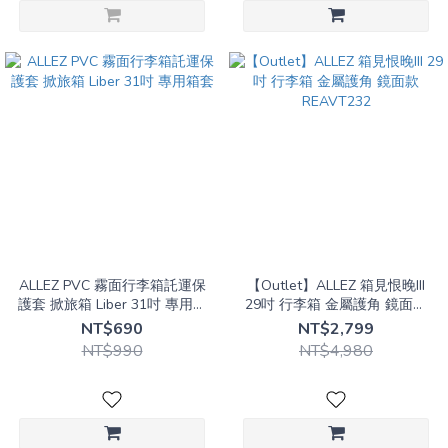
ALLEZ PVC 霧面行李箱託運保
【Outlet】ALLEZ 箱見恨晚III
護套 掀旅箱 Liber 31吋 專用箱
29吋 行李箱 金屬護角 鏡面款
套
REAVT232
NT$690
NT$2,799
NT$990
NT$4,980