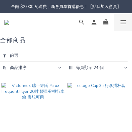
全館 $2,000 免運費；新會員享首購優惠！【點我加入會員】
全部商品
套
用
篩選
篩
選
商品排序
每頁顯示 24 個
(0/20)
顏
色
粉
(5)
黑
(6)