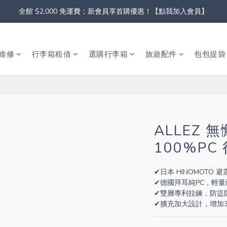
全館 $2,000 免運費；新會員享首購優惠！【點我加入會員】
維修
行李箱租借
選購行李箱
旅遊配件
包包提袋
ALLEZ 無
100%PC
✔日本 HINOMOTO
✔德國拜耳純PC，輕
✔雙層專利拉鍊，防盜
✔擴充加大設計，增加3