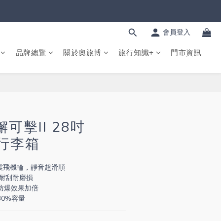
會員登入
品牌總覽
關於奧旅博
旅行知識+
門市資訊
立即購買
懈可擊II 28吋
 行李箱
 避震飛機輪，靜音超滑順 
量耐刮耐磨損
防爆效果加倍
0%容量