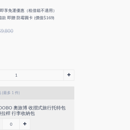
00 即享免運優惠（租借箱不適用）
 即贈 防霉圓卡 (價值$169)
9,800
品
(最多 1 件)
OOBO 奧旅博 收摺式旅行托特包
掛拉桿 行李收納包