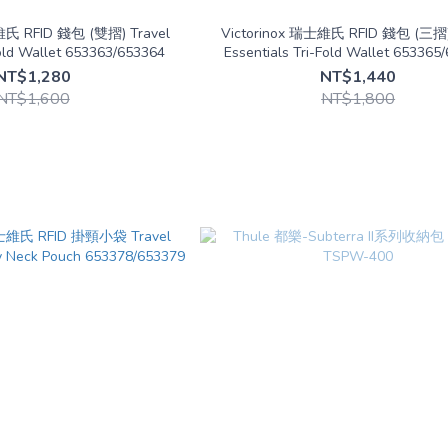
維氏 RFID 錢包 (雙摺) Travel
Victorinox 瑞士維氏 RFID 錢包 (三摺)
Fold Wallet 653363/653364
Essentials Tri-Fold Wallet 653365
NT$1,280
NT$1,440
NT$1,600
NT$1,800