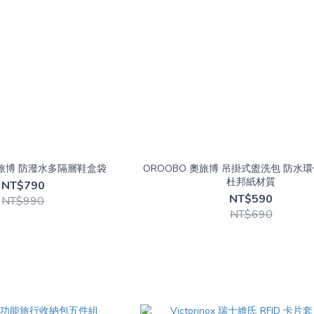
奧旅博 防潑水多隔層鞋盒袋
OROOBO 奧旅博 吊掛式盥洗包 防水環保
杜邦紙材質
NT$790
NT$590
NT$990
NT$690