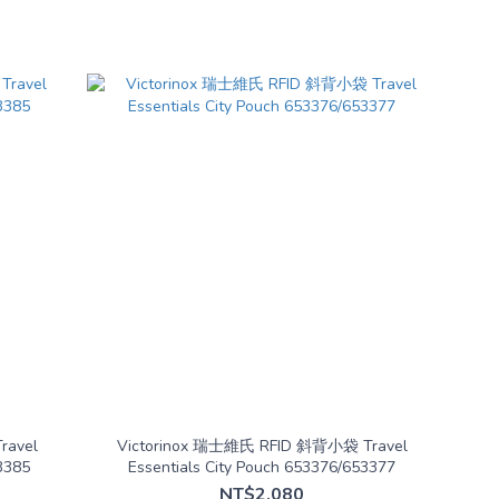
ravel
Victorinox 瑞士維氏 RFID 斜背小袋 Travel
3385
Essentials City Pouch 653376/653377
NT$2,080