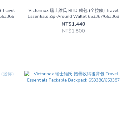
 Travel
Victorinox 瑞士維氏 RFID 錢包 (全拉鍊) Travel
/653366
Essentials Zip-Around Wallet 653367/653368
NT$1,440
NT$1,800