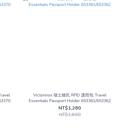
ravel
Victorinox 瑞士維氏 RFID 護照包 Travel
653370
Essentials Passport Holder 653361/653362
NT$1,280
NT$1,600