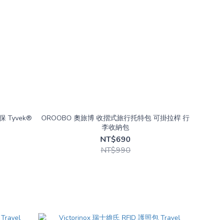
 Tyvek®
OROOBO 奧旅博 收摺式旅行托特包 可掛拉桿 行
李收納包
NT$690
NT$990