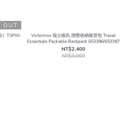
D OUT
迷你）TSPW-
Victorinox 瑞士維氏 摺疊收納後背包 Travel
Essentials Packable Backpack 653386/653387
NT$2,400
NT$3,000