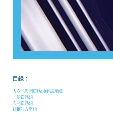
目錄：
內嵌式海關密碼鎖(有設定紐)
一般密碼鎖
海關密碼鎖
鋁框箱方型鎖