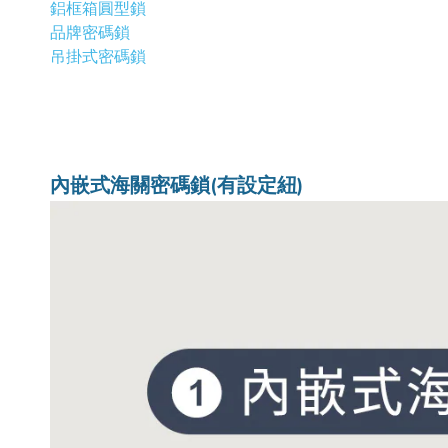
鋁框箱圓型鎖
品牌密碼鎖
吊掛式密碼鎖
內嵌式海關密碼鎖(有設定紐)