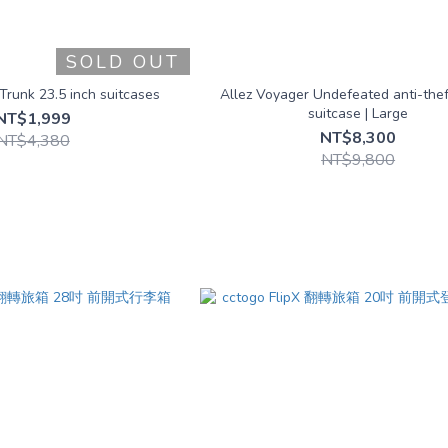
SOLD OUT
Trunk 23.5 inch suitcases
Allez Voyager Undefeated anti-thef
suitcase | Large
NT$1,999
NT$8,300
NT$4,380
NT$9,800