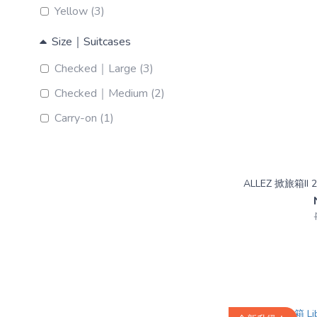
Yellow (3)
Size｜Suitcases
Checked｜Large (3)
Checked｜Medium (2)
Carry-on (1)
ALLEZ 掀旅箱I