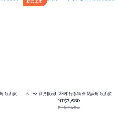
新品上市
護角 鏡面款
ALLEZ 箱見恨晚III 25吋 行李箱 金屬護角 鏡面款
NT$3,680
NT$4,680