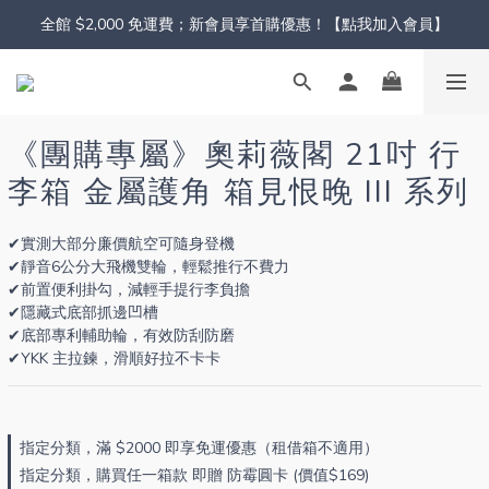
全館 $2,000 免運費；新會員享首購優惠！【點我加入會員】
《團購專屬》奧莉薇閣 21吋 行
李箱 金屬護角 箱見恨晚 III 系列
✔實測大部分廉價航空可隨身登機
✔靜音6公分大飛機雙輪，輕鬆推行不費力
✔前置便利掛勾，減輕手提行李負擔
✔隱藏式底部抓邊凹槽
✔底部專利輔助輪，有效防刮防磨
✔YKK 主拉鍊，滑順好拉不卡卡
指定分類，滿 $2000 即享免運優惠（租借箱不適用）
指定分類，購買任一箱款 即贈 防霉圓卡 (價值$169)