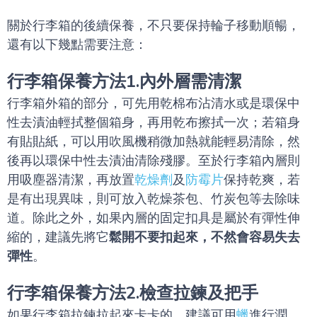
關於行李箱的後續保養，不只要保持輪子移動順暢，
還有以下幾點需要注意：
行李箱保養方法1.內外層需清潔
行李箱外箱的部分，可先用乾棉布沾清水或是環保中
性去漬油輕拭整個箱身，再用乾布擦拭一次；若箱身
有貼貼紙，可以用吹風機稍微加熱就能輕易清除，然
後再以環保中性去漬油清除殘膠。至於行李箱內層則
用吸塵器清潔，再放置
乾燥劑
及
防霉片
保持乾爽，若
是有出現異味，則可放入乾燥茶包、竹炭包等去除味
道。除此之外，如果內層的固定扣具是屬於有彈性伸
縮的，建議先將它
鬆開不要扣起來，不然會容易失去
彈性
。
行李箱保養方法2.檢查拉鍊及把手
如果行李箱拉鍊拉起來卡卡的，建議可用
蠟
進行潤