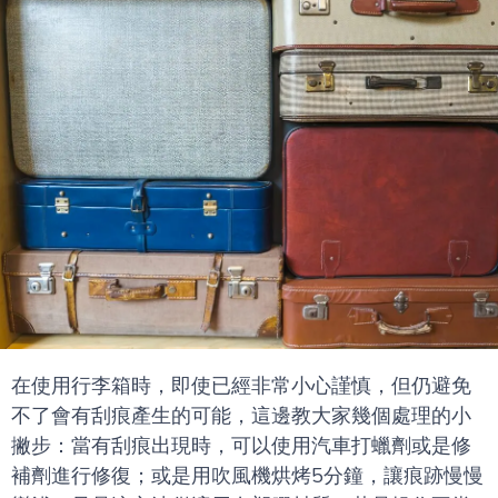
在使用行李箱時，即使已經非常小心謹慎，但仍避免
不了會有刮痕產生的可能，這邊教大家幾個處理的小
撇步：當有刮痕出現時，可以使用汽車打蠟劑或是修
補劑進行修復；或是用吹風機烘烤5分鐘，讓痕跡慢慢