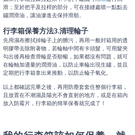
滑；至於把手及拉桿的部分，可在接縫處噴一點點去
鏽潤滑油，讓油滲進去保持滑順。
行李箱保養方法3.清理輪子
先用濕布擦拭掉輪子上的髒污，再用一般封箱用的透
明膠帶去除附著物，若輪軸中間有卡頭髮，可用髮夾
勾出後再檢查滑輪是否順暢，如果都沒有問題，就可
在輪軸加適量的潤滑油，以防止車輪出現生鏽，並且
定期把行李箱拿出來推動，以防止輪子氧化。
以上都確認完畢之後，再用防塵套套住整個行李箱，
且放置在不潮濕及陽光不會直射的地方，或是在箱內
放入防霉片，行李箱的簡單保養就完成了！