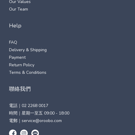
Our Values
Our Team
Help
FAQ
Delivery & Shipping
Payment
Return Policy
Terms & Conditions
聯絡我們
電話｜
02 2268 0017
時間｜星期一至五 09:00 - 18:00
電郵｜
service@oroobo.com