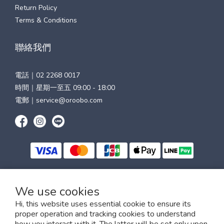
Return Policy
Terms & Conditions
聯絡我們
電話｜
02 2268 0017
時間｜星期一至五 09:00 - 18:00
電郵｜
service@oroobo.com
We use cookies
$
TWD
English
Hi, this website uses essential cookie to ensure its
proper operation and tracking cookies to understand