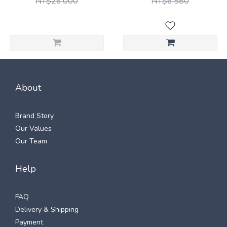
NT$26,000
NT$6,580
About
Brand Story
Our Values
Our Team
Help
FAQ
Delivery & Shipping
Payment