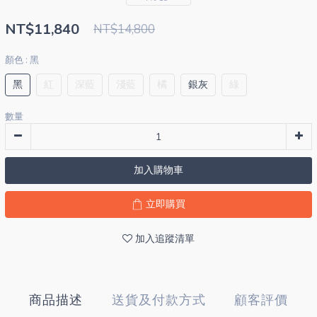
NT$11,840
NT$14,800
顏色
: 黑
黑
紅
深藍
淺藍
橘
銀灰
綠
數量
加入購物車
立即購買
加入追蹤清單
商品描述
送貨及付款方式
顧客評價