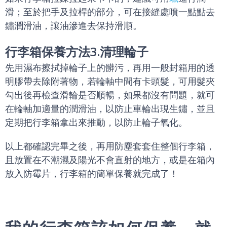
滑；至於把手及拉桿的部分，可在接縫處噴一點點去
鏽潤滑油，讓油滲進去保持滑順。
行李箱保養方法3.清理輪子
先用濕布擦拭掉輪子上的髒污，再用一般封箱用的透
明膠帶去除附著物，若輪軸中間有卡頭髮，可用髮夾
勾出後再檢查滑輪是否順暢，如果都沒有問題，就可
在輪軸加適量的潤滑油，以防止車輪出現生鏽，並且
定期把行李箱拿出來推動，以防止輪子氧化。
以上都確認完畢之後，再用防塵套套住整個行李箱，
且放置在不潮濕及陽光不會直射的地方，或是在箱內
放入防霉片，行李箱的簡單保養就完成了！