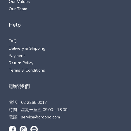
Our Values
Our Team
Help
FAQ
Delivery & Shipping
Payment
Return Policy
Terms & Conditions
聯絡我們
電話｜
02 2268 0017
時間｜星期一至五 09:00 - 18:00
電郵｜
service@oroobo.com