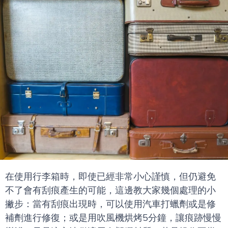
在使用行李箱時，即使已經非常小心謹慎，但仍避免
不了會有刮痕產生的可能，這邊教大家幾個處理的小
撇步：當有刮痕出現時，可以使用汽車打蠟劑或是修
補劑進行修復；或是用吹風機烘烤5分鐘，讓痕跡慢慢