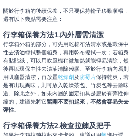
關於行李箱的後續保養，不只要保持輪子移動順暢，
還有以下幾點需要注意：
行李箱保養方法1.內外層需清潔
行李箱外箱的部分，可先用乾棉布沾清水或是環保中
性去漬油輕拭整個箱身，再用乾布擦拭一次；若箱身
有貼貼紙，可以用吹風機稍微加熱就能輕易清除，然
後再以環保中性去漬油清除殘膠。至於行李箱內層則
用吸塵器清潔，再放置
乾燥劑
及
防霉片
保持乾爽，若
是有出現異味，則可放入乾燥茶包、竹炭包等去除味
道。除此之外，如果內層的固定扣具是屬於有彈性伸
縮的，建議先將它
鬆開不要扣起來，不然會容易失去
彈性
。
行李箱保養方法2.檢查拉鍊及把手
如果行李箱拉鍊拉起來卡卡的，建議可用
蠟
進行潤