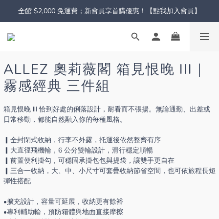
全館 $2,000 免運費；新會員享首購優惠！【點我加入會員】
ALLEZ 奧莉薇閣 箱見恨晚 III｜
霧感經典 三件組
箱見恨晚 III 恰到好處的俐落設計，耐看而不張揚。無論通勤、出差或
日常移動，都能自然融入你的每種風格。
▎全封閉式收納，行李不外露，托運後依然整齊有序
▎大直徑飛機輪，6 公分雙輪設計，滑行穩定順暢
▎前置便利掛勾，可穩固承掛包包與提袋，讓雙手更自在
▎三合一收納，大、中、小尺寸可套疊收納節省空間，也可依旅程長短
彈性搭配
•擴充設計，容量可延展，收納更有餘裕
•專利輔助輪，預防箱體與地面直接摩擦