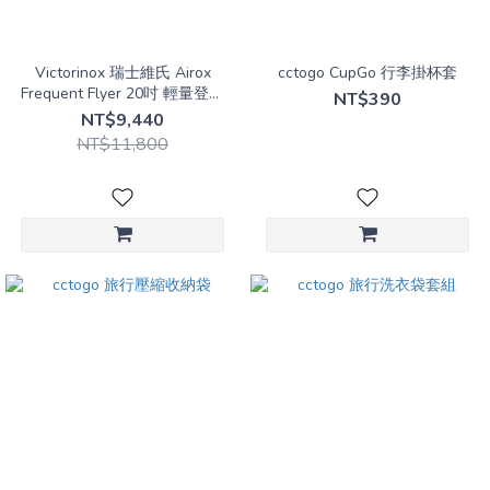
紫
(1)
Victorinox 瑞士維氏 Airox
cctogo CupGo 行李掛杯套
藍
Frequent Flyer 20吋 輕量登機
NT$390
行李箱 廉航可用
(1)
NT$9,440
NT$11,800
綠
(4)
黃
(3)
尺
寸
大
型
箱
(3)
中