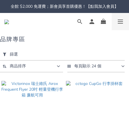
全館 $2,000 免運費；新會員享首購優惠！【點我加入會員】
品牌專區
套
用
篩選
篩
選
商品排序
每頁顯示 24 個
(0/20)
顏
色
粉
(3)
黑
(4)